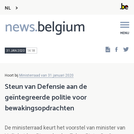
NL
news.
belgium
Main
navigation
MENU
Faceb
Tw
31 JAN 2020
14:18
Hoort bij
Ministerraad van 31 januari 2020
Steun van Defensie aan de
geïntegreerde politie voor
bewakingsopdrachten
De ministerraad keurt het voorstel van minister van