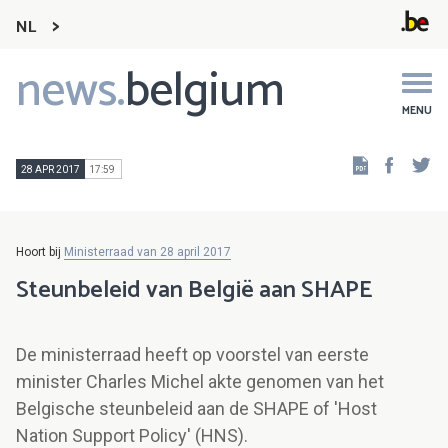
NL
news.
belgium
Main
navigation
MENU
Faceb
Tw
28 APR 2017
17:59
Hoort bij
Ministerraad van 28 april 2017
Steunbeleid van België aan SHAPE
De ministerraad heeft op voorstel van eerste
minister Charles Michel akte genomen van het
Belgische steunbeleid aan de SHAPE of 'Host
Nation Support Policy' (HNS).