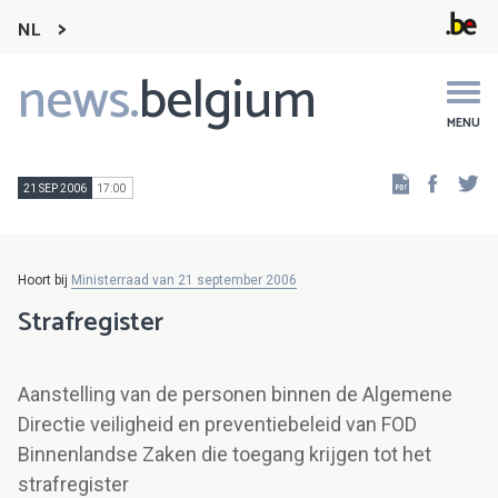
NL
news.
belgium
Main
navigation
MENU
Faceb
Tw
21 SEP 2006
17:00
Hoort bij
Ministerraad van 21 september 2006
Strafregister
Aanstelling van de personen binnen de Algemene
Directie veiligheid en preventiebeleid van FOD
Binnenlandse Zaken die toegang krijgen tot het
strafregister