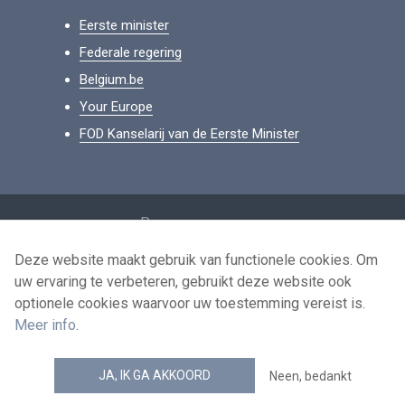
Eerste minister
Federale regering
Belgium.be
Your Europe
FOD Kanselarij van de Eerste Minister
Footer
Persoonsgegevens
Voorwaarden voor het hergebruik
Deze website maakt gebruik van functionele cookies. Om
uw ervaring te verbeteren, gebruikt deze website ook
Contacteer ons
optionele cookies waarvoor uw toestemming vereist is.
Toegankelijkheid
Meer info
.
news.belgium RSS feed
JA, IK GA AKKOORD
Neen, bedankt
© 2026 - news.belgium.be