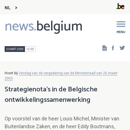
NL
news.
belgium
Main
navigation
MENU
Faceb
Tw
20 MRT 2003
12:00
Hoort bij
Verslag van de vergadering van de Ministerraad van 20 maart
2003
Strategienota's in de Belgische
ontwikkelingssamenwerking
Op voorstel van de heer Louis Michel, Minister van
Buitenlandse Zaken, en de heer Eddy Boutmans,