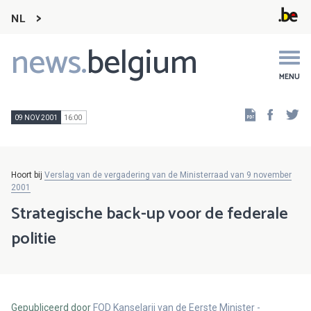
NL
news.
belgium
Main
navigation
MENU
Faceb
Tw
09 NOV 2001
16:00
Hoort bij
Verslag van de vergadering van de Ministerraad van 9 november
2001
Strategische back-up voor de federale
politie
Gepubliceerd door
FOD Kanselarij van de Eerste Minister -