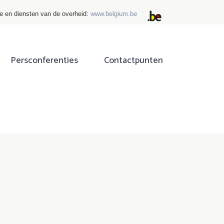
ie en diensten van de overheid:
www.belgium.be
Persconferenties
Contactpunten
ok
tter