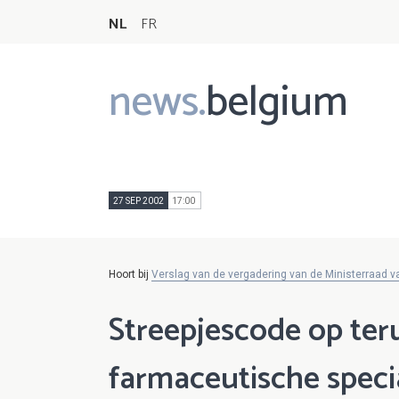
NL
FR
news.
belgium
Main
navigation
27 SEP 2002
17:00
Hoort bij
Verslag van de vergadering van de Ministerraad 
Streepjescode op ter
farmaceutische specia