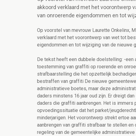
akkoord verklaard met het voorontwerp van
van onroerende eigendommen en tot wij
Op voorstel van mevrouw Laurette Onkelinx, Min
verklaard met het voorontwerp van wet tot best
eigendommen en tot wijziging van de nieuwe
De tekst heeft een dubbele doelstelling: -een
toestemming van graffiti op roerende en onroe
strafbaarstelling die het opzettelijk bechad
bestraffen van graffiti De nieuwe gemeentewet
administratieve boetes, maar deze administra
daders minstens 16 jaar oud zijn. Er dreigt dan
daders die graffiti aanbrengen. Het is immers 
opvoedingssituatie dat het parket/jeugderech
minderjarigen. Het voorontwerp strekt ertoe a
aanbrengen van graffiti strafbaar te stellen e
regeling van de gemeentelijke administratieve 