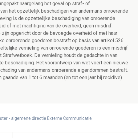
angepakt naargelang het geval op straf- of
en van het opzettelijk beschadigen van andermans onroerende
ving is de opzettelijke beschadiging van onroerende
eid of met machtiging van de overheid, geen misdrijf.
zijn opgericht door de bevoegde overheid of met haar
ke onroerende goederen bestraft op basis van artikel 526
ltelijke vernieling van onroerende goederen is een misdrijf
et Strafwetboek. De vernieling houdt de gedachte in van
chte beschadiging. Het voorontwerp van wet voert een nieuwe
 beschading van andermans onroerende eigendommen bestraft.
 gaande van 1 tot 6 maanden (en tot een jaar bij recidive)
ister - algemene directie Externe Communicatie