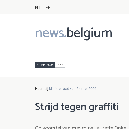
NL
FR
news.
belgium
Main
navigation
24 MEI 2006
12:32
Hoort bij
Ministerraad van 24 mei 2006
Strijd tegen graffiti
Op voorstel van mevrouw Laurette Onkelinx