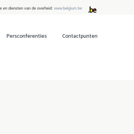
ie en diensten van de overheid:
www.belgium.be
Persconferenties
Contactpunten
ok
tter