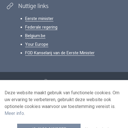
Nuttige links
Eerste minister
Federale regering
Belgium.be
Your Europe
FOD Kanselarij van de Eerste Minister
Footer
Persoonsgegevens
Voorwaarden voor het hergebruik
Deze website maakt gebruik van functionele cookies. Om
uw ervaring te verbeteren, gebruikt deze website ook
Contacteer ons
optionele cookies waarvoor uw toestemming vereist is.
Toegankelijkheid
Meer info
.
news.belgium RSS feed