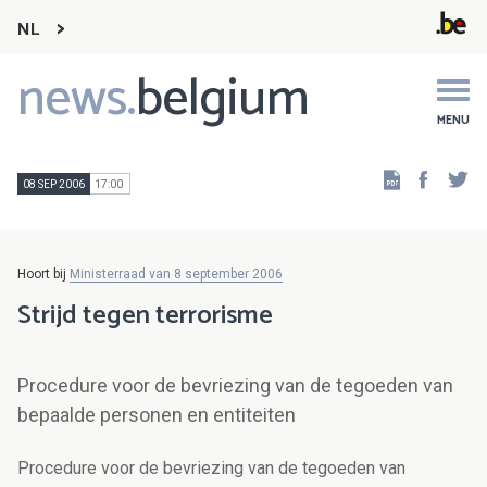
NL
news.
belgium
Main
navigation
MENU
Faceb
Tw
08 SEP 2006
17:00
Hoort bij
Ministerraad van 8 september 2006
Strijd tegen terrorisme
Procedure voor de bevriezing van de tegoeden van
bepaalde personen en entiteiten
Procedure voor de bevriezing van de tegoeden van