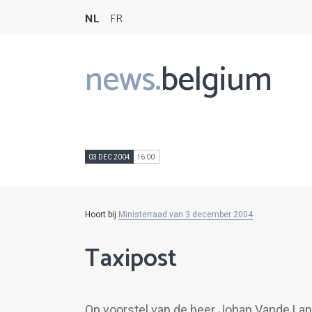
NL
FR
news.
belgium
Main
navigation
03 DEC 2004
16:00
Hoort bij
Ministerraad van 3 december 2004
Taxipost
Op voorstel van de heer Johan Vande Lano