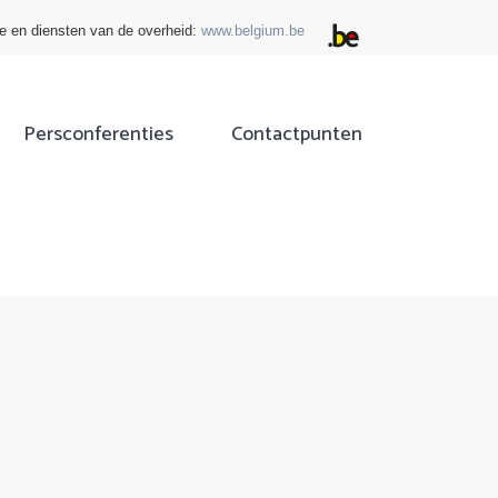
ie en diensten van de overheid:
www.belgium.be
Persconferenties
Contactpunten
ok
tter