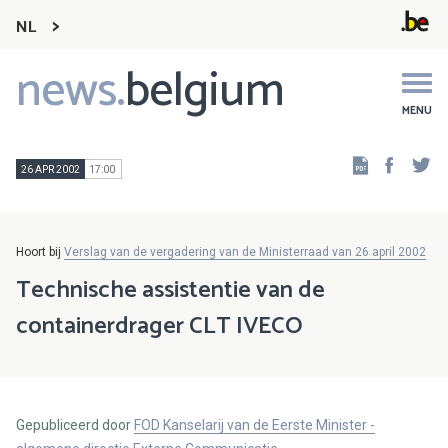
NL
news.
belgium
Main
navigation
MENU
Faceb
Tw
26 APR 2002
17:00
Hoort bij
Verslag van de vergadering van de Ministerraad van 26 april 2002
Technische assistentie van de
containerdrager CLT IVECO
Gepubliceerd door
FOD Kanselarij van de Eerste Minister -