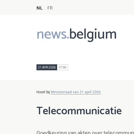
NL
FR
news.
belgium
Main
navigation
21 APR 2006
17:00
Hoort bij
Ministerraad van 21 april 2006
Telecommunicatie
Goedkeuring van akten over telecommun