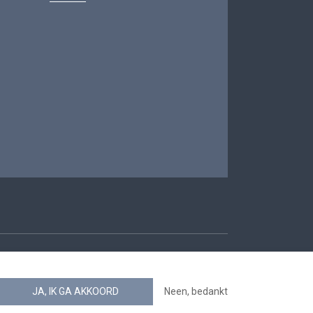
oegankelijkheid
JA, IK GA AKKOORD
Neen, bedankt
news.belgium RSS feed