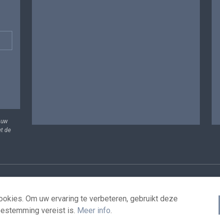
 uw
et de
vens
Voorwaarden voor het hergebruik
Contacteer ons
T
okies. Om uw ervaring te verbeteren, gebruikt deze
oestemming vereist is.
Meer info
.