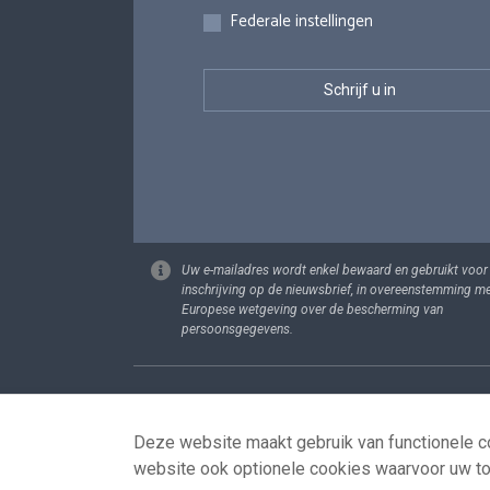
Federale instellingen
Uw e-mailadres wordt enkel bewaard en gebruikt voor
inschrijving op de nieuwsbrief, in overeenstemming m
Europese wetgeving over de bescherming van
persoonsgegevens.
Footer
Persoonsgege
Deze website maakt gebruik van functionele co
website ook optionele cookies waarvoor uw t
© 2026 - news.belgium.be