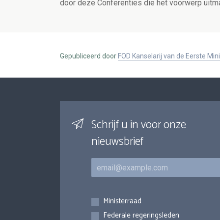
door deze Conferenties die het voorwerp uitm
Gepubliceerd door
FOD Kanselarij van de Eerste Min
Schrijf u in voor onze
nieuwsbrief
E-mail
Inschrijvingen
Ministerraad
Federale regeringsleden