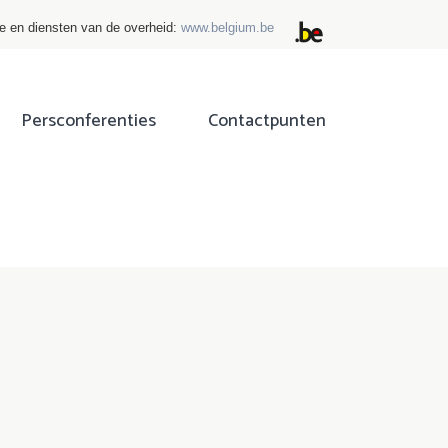
ie en diensten van de overheid:
www.belgium.be
Persconferenties
Contactpunten
ok
tter