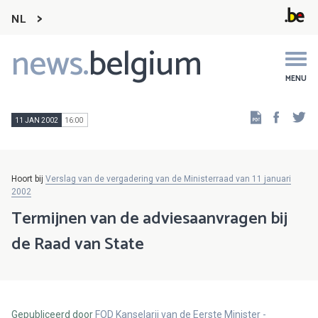
NL
news.
belgium
Main
navigation
MENU
Faceb
Tw
11 JAN 2002
16:00
Hoort bij
Verslag van de vergadering van de Ministerraad van 11 januari
2002
Termijnen van de adviesaanvragen bij
de Raad van State
Gepubliceerd door
FOD Kanselarij van de Eerste Minister -