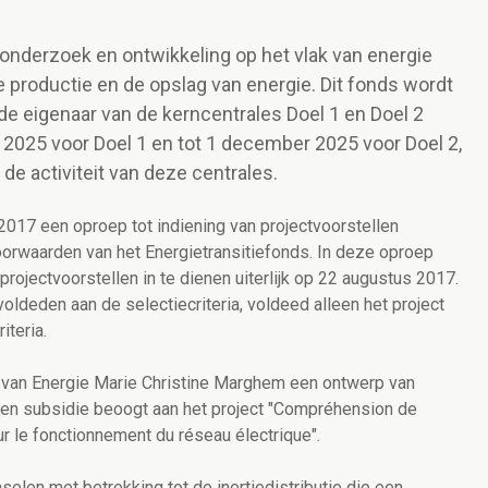
onderzoek en ontwikkeling op het vlak van energie
 productie en de opslag van energie. Dit fonds wordt
de eigenaar van de kerncentrales Doel 1 en Doel 2
ri 2025 voor Doel 1 en tot 1 december 2025 voor Doel 2,
de activiteit van deze centrales.
2017 een oproep tot indiening van projectvoorstellen
orwaarden van het Energietransitiefonds. In deze oproep
rojectvoorstellen in te dienen uiterlijk op 22 augustus 2017.
oldeden aan de selectiecriteria, voldeed alleen het project
iteria.
r van Energie Marie Christine Marghem een ontwerp van
 een subsidie beoogt aan het project "Compréhension de
e sur le fonctionnement du réseau électrique".
selen met betrekking tot de inertiedistributie die een