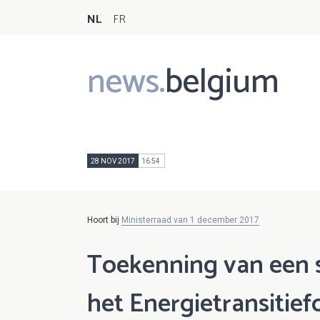
NL
FR
news.
belgium
Main
navigation
28 NOV 2017
16:54
Hoort bij
Ministerraad van 1 december 2017
Toekenning van een s
het Energietransitie