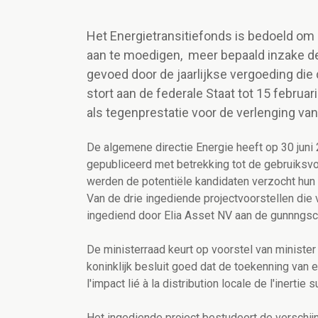
Het Energietransitiefonds is bedoeld om 
aan te moedigen, meer bepaald inzake de
gevoed door de jaarlijkse vergoeding die 
stort aan de federale Staat tot 15 februa
als tegenprestatie voor de verlenging van 
De algemene directie Energie heeft op 30 juni 
gepubliceerd met betrekking tot de gebruiksvo
werden de potentiële kandidaten verzocht hun p
Van de drie ingediende projectvoorstellen die v
ingediend door Elia Asset NV aan de gunnngscr
De ministerraad keurt op voorstel van ministe
koninklijk besluit goed dat de toekenning van
l'impact lié à la distribution locale de l'inerti
Het ingediende project bestudeert de verschijn