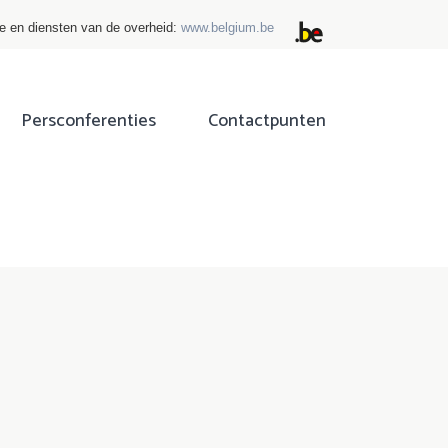
ie en diensten van de overheid:
www.belgium.be
Persconferenties
Contactpunten
ok
tter