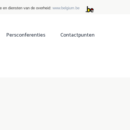
ie en diensten van de overheid:
www.belgium.be
Persconferenties
Contactpunten
ok
tter