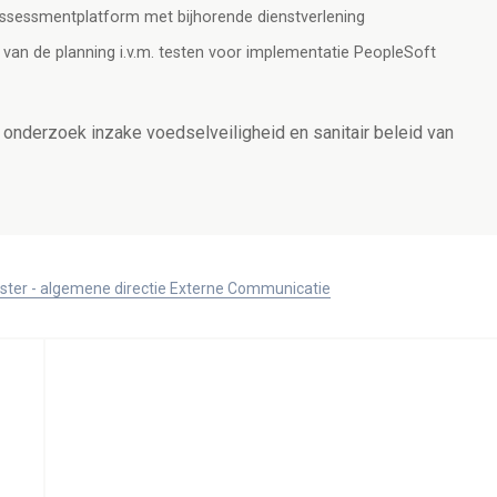
 assessmentplatform met bijhorende dienstverlening
van de planning i.v.m. testen voor implementatie PeopleSoft
onderzoek inzake voedselveiligheid en sanitair beleid van
ister - algemene directie Externe Communicatie