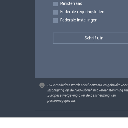
Inschrijvingen
Ministerraad
Federale regeringsleden
Federale instellingen
Uw e-mailadres wordt enkel bewaard en gebruikt voor
inschrijving op de nieuwsbrief, in overeenstemming m
Europese wetgeving over de bescherming van
persoonsgegevens.
Footer
Persoonsgege