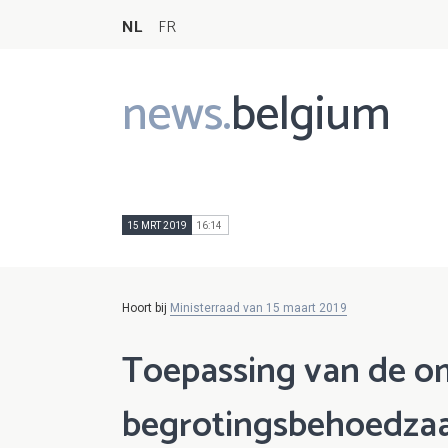
NL
FR
news.
belgium
Main
navigation
15 MRT 2019
16:14
Hoort bij
Ministerraad van 15 maart 2019
Toepassing van de o
begrotingsbehoedza