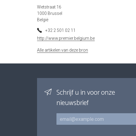
Wetstraat 16
1000 Brussel
België
+32 2 501 02 11
http://www.premier.belgium.be
Alle artikelen van deze bron
Schrijf u in voor onze
nieuwsbrief
E-mail