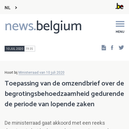
NL
news.
belgium
Main
navigation
MENU
Faceb
Tw
10 JUL 2020
19:35
Hoort bij
Ministerraad van 10 juli 2020
Toepassing van de omzendbrief over de
begrotingsbehoedzaamheid gedurende
de periode van lopende zaken
De ministerraad gaat akkoord met een reeks