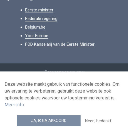
Eerste minister
Federale regering
Belgium.be
Your Europe
FOD Kanselarij van de Eerste Minister
Footer
Persoonsgegevens
Voorwaarden voor het hergebruik
Deze website maakt gebruik van functionele cookies. Om
uw ervaring te verbeteren, gebruikt deze website ook
Contacteer ons
optionele cookies waarvoor uw toestemming vereist is.
Toegankelijkheid
Meer info
.
news.belgium RSS feed
JA, IK GA AKKOORD
Neen, bedankt
© 2026 - news.belgium.be