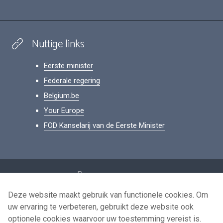
Nuttige links
Eerste minister
Federale regering
Belgium.be
Your Europe
FOD Kanselarij van de Eerste Minister
Footer
Persoonsgegevens
Voorwaarden voor het hergebruik
Deze website maakt gebruik van functionele cookies. Om
uw ervaring te verbeteren, gebruikt deze website ook
Contacteer ons
optionele cookies waarvoor uw toestemming vereist is.