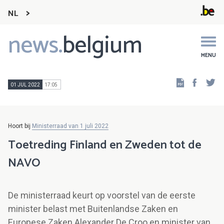
NL
news.
belgium
Main
navigation
MENU
Faceb
Tw
01 JUL 2022
17:05
Hoort bij
Ministerraad van 1 juli 2022
Toetreding Finland en Zweden tot de
NAVO
De ministerraad keurt op voorstel van de eerste
minister belast met Buitenlandse Zaken en
Europese Zaken Alexander De Croo en minister van