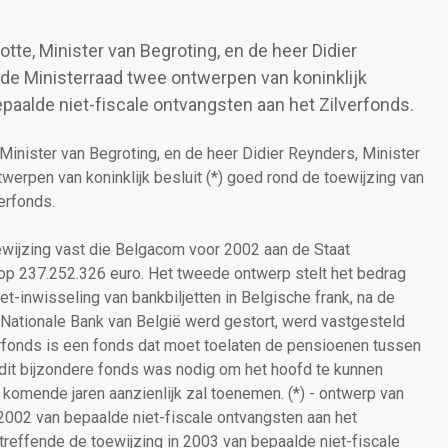
te, Minister van Begroting, en de heer Didier
 de Ministerraad twee ontwerpen van koninklijk
epaalde niet-fiscale ontvangsten aan het Zilverfonds.
Minister van Begroting, en de heer Didier Reynders, Minister
werpen van koninklijk besluit (*) goed rond de toewijzing van
erfonds.
ewijzing vast die Belgacom voor 2002 aan de Staat
 op 237.252.326 euro. Het tweede ontwerp stelt het bedrag
t-inwisseling van bankbiljetten in Belgische frank, na de
e Nationale Bank van België werd gestort, werd vastgesteld
verfonds is een fonds dat moet toelaten de pensioenen tussen
n dit bijzondere fonds was nodig om het hoofd te kunnen
 komende jaren aanzienlijk zal toenemen. (*) - ontwerp van
n 2002 van bepaalde niet-fiscale ontvangsten aan het
etreffende de toewijzing in 2003 van bepaalde niet-fiscale