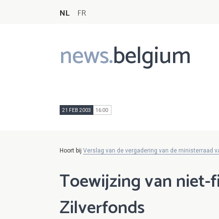
NL
FR
news.
belgium
Main
navigation
21 FEB 2003
16:00
Hoort bij
Verslag van de vergadering van de ministerraad v
Toewijzing van niet-
Zilverfonds