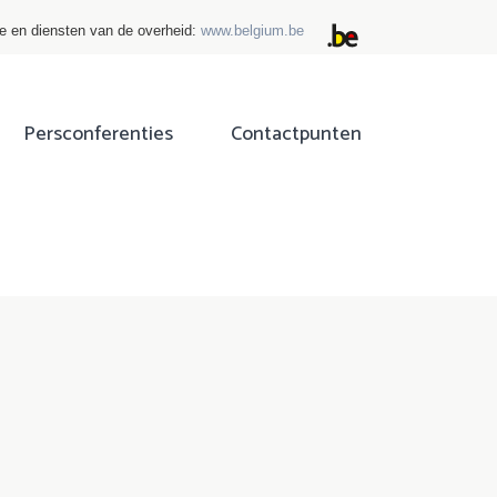
ie en diensten van de overheid:
www.belgium.be
Persconferenties
Contactpunten
ok
tter