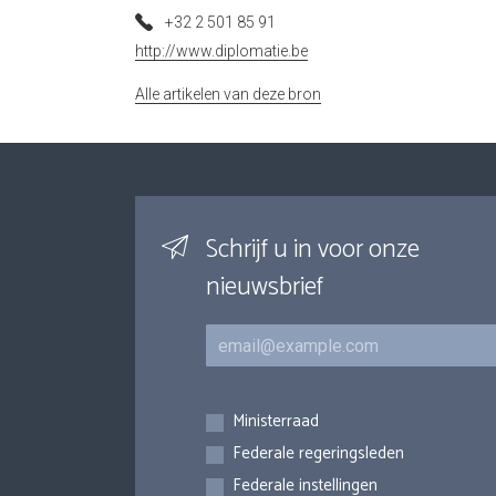
+32 2 501 85 91
http://www.diplomatie.be
Alle artikelen van deze bron
Schrijf u in voor onze
nieuwsbrief
E-mail
Inschrijvingen
Ministerraad
Federale regeringsleden
Federale instellingen