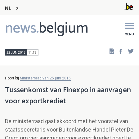
NL
news.
belgium
Main
navigation
MENU
Faceb
Tw
22 JUN 2015
11:13
Hoort bij
Ministerraad van 25 juni 2015
Tussenkomst van Finexpo in aanvragen
voor exportkrediet
De ministerraad gaat akkoord met het voorstel van
staatssecretaris voor Buitenlandse Handel Pieter De
Crem om vier aanvragen voor exportkrediet goed te