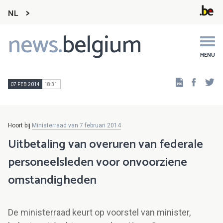
NL
news.
belgium
Main
navigation
MENU
Faceb
Tw
07 FEB 2014
18:31
Hoort bij
Ministerraad van 7 februari 2014
Uitbetaling van overuren van federale
personeelsleden voor onvoorziene
omstandigheden
De ministerraad keurt op voorstel van minister,