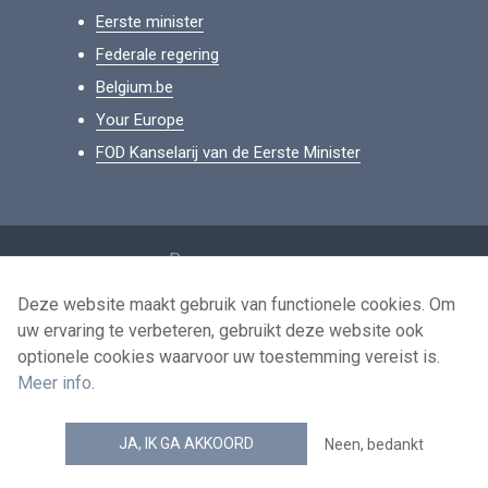
Eerste minister
Federale regering
Belgium.be
Your Europe
FOD Kanselarij van de Eerste Minister
Footer
Persoonsgegevens
Voorwaarden voor het hergebruik
Deze website maakt gebruik van functionele cookies. Om
uw ervaring te verbeteren, gebruikt deze website ook
Contacteer ons
optionele cookies waarvoor uw toestemming vereist is.
Toegankelijkheid
Meer info
.
news.belgium RSS feed
JA, IK GA AKKOORD
Neen, bedankt
© 2026 - news.belgium.be