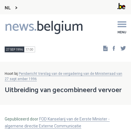
NL
news.
belgium
Main
navigation
MENU
Faceb
Tw
27 SEP 1996
17:00
Hoort bij
Persbericht Verslag van de vergadering van de Ministerraad van
27 sept ember 1996
Uitbreiding van gecombineerd vervoer
Gepubliceerd door
FOD Kanselarij van de Eerste Minister -
algemene directie Externe Communicatie