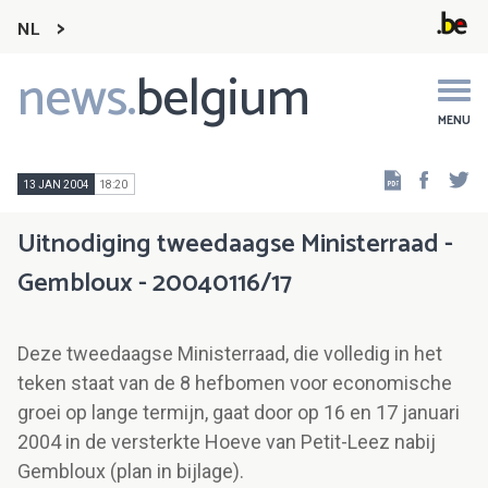
NL
news.
belgium
Main
navigation
MENU
Faceb
Tw
13 JAN 2004
18:20
Uitnodiging tweedaagse Ministerraad -
Gembloux - 20040116/17
Deze tweedaagse Ministerraad, die volledig in het
teken staat van de 8 hefbomen voor economische
groei op lange termijn, gaat door op 16 en 17 januari
2004 in de versterkte Hoeve van Petit-Leez nabij
Gembloux (plan in bijlage).