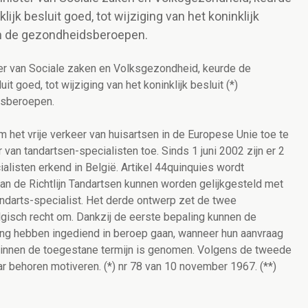
ijk besluit goed, tot wijziging van het koninklijk
van de gezondheidsberoepen.
er van Sociale zaken en Volksgezondheid, keurde de
it goed, tot wijziging van het koninklijk besluit (*)
dsberoepen.
om het vrije verkeer van huisartsen in de Europese Unie toe te
 van tandartsen-specialisten toe. Sinds 1 juni 2002 zijn er 2
alisten erkend in België. Artikel 44quinquies wordt
n de Richtlijn Tandartsen kunnen worden gelijkgesteld met
ndarts-specialist. Het derde ontwerp zet de twee
elgisch recht om. Dankzij de eerste bepaling kunnen de
ng hebben ingediend in beroep gaan, wanneer hun aanvraag
binnen de toegestane termijn is genomen. Volgens de tweede
 behoren motiveren. (*) nr 78 van 10 november 1967. (**)