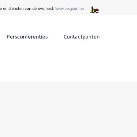
ie en diensten van de overheid:
www.belgium.be
Persconferenties
Contactpunten
ok
tter