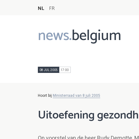
NL
FR
news.
belgium
Main
navigation
08 JUL 2005
17:00
Hoort bij
Ministerraad van 8 juli 2005
Uitoefening gezondh
Op voorstel van de heer Rudy Demotte, M