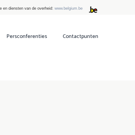
ie en diensten van de overheid:
www.belgium.be
Persconferenties
Contactpunten
ok
tter