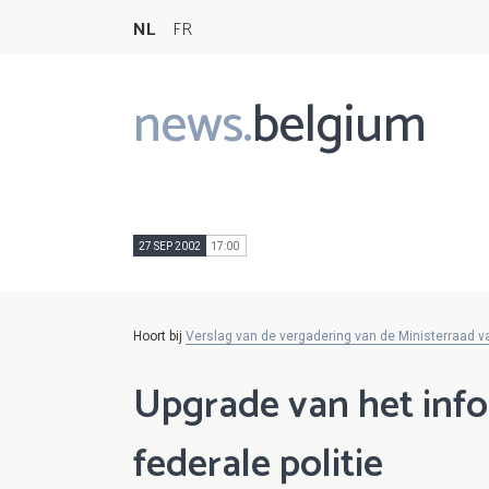
NL
FR
news.
belgium
Main
navigation
27 SEP 2002
17:00
Hoort bij
Verslag van de vergadering van de Ministerraad 
Upgrade van het inf
federale politie