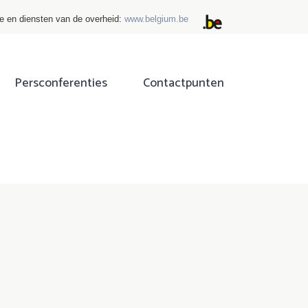
ie en diensten van de overheid:
www.belgium.be
Persconferenties
Contactpunten
ok
tter