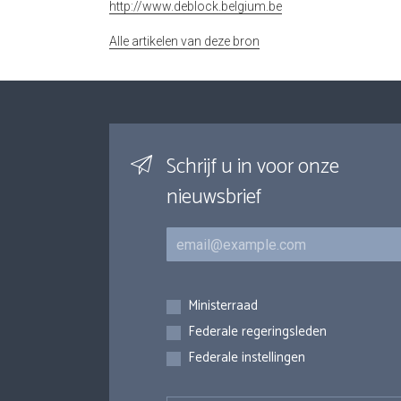
http://www.deblock.belgium.be
Alle artikelen van deze bron
Schrijf u in voor onze
nieuwsbrief
E-mail
Inschrijvingen
Ministerraad
Federale regeringsleden
Federale instellingen