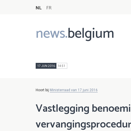
NL
FR
news.
belgium
Main
navigation
17 JUN 2016
14:51
Hoort bij
Ministerraad van 17 juni 2016
Vastlegging benoemi
vervangingsprocedur