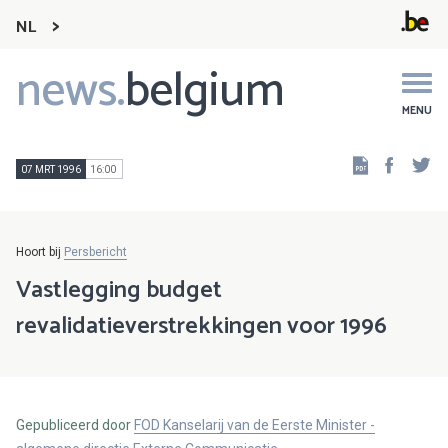
NL
news.
belgium
Main
navigation
MENU
Faceb
Tw
07 MRT 1996
16:00
Hoort bij
Persbericht
Vastlegging budget
revalidatieverstrekkingen voor 1996
Gepubliceerd door
FOD Kanselarij van de Eerste Minister -