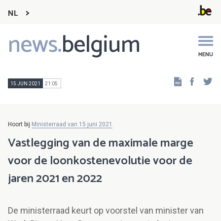
NL
news.
belgium
Main
navigation
MENU
Faceb
Tw
15 JUN 2021
21:05
Hoort bij
Ministerraad van 15 juni 2021
Vastlegging van de maximale marge
voor de loonkostenevolutie voor de
jaren 2021 en 2022
De ministerraad keurt op voorstel van minister van