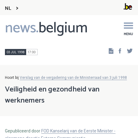
NL
news.
belgium
Main
navigation
MENU
Faceb
Tw
03 JUL 1998
17:00
Hoort bij
Verslag van de vergadering van de Ministerraad van 3 juli 1998
Veiligheid en gezondheid van
werknemers
Gepubliceerd door
FOD Kanselarij van de Eerste Minister -