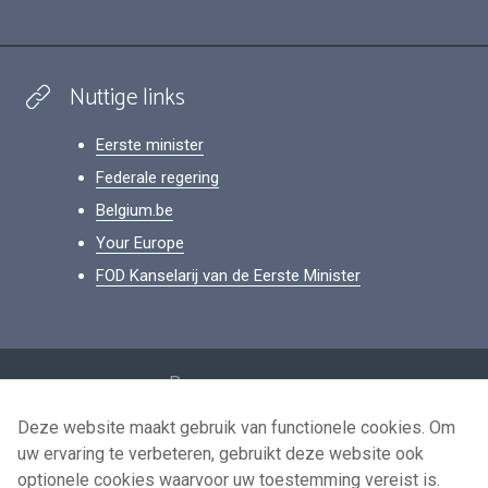
Nuttige links
Eerste minister
Federale regering
Belgium.be
Your Europe
FOD Kanselarij van de Eerste Minister
Footer
Persoonsgegevens
Voorwaarden voor het hergebruik
Deze website maakt gebruik van functionele cookies. Om
uw ervaring te verbeteren, gebruikt deze website ook
Contacteer ons
optionele cookies waarvoor uw toestemming vereist is.