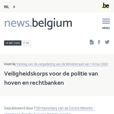
NL
news.
belgium
Main
navigation
MENU
Faceb
Tw
14 MEI 2002
17:00
Hoort bij
Verslag van de vergadering van de Ministerraad van 14 mei 2002
Veiligheidskorps voor de politie van
hoven en rechtbanken
Gepubliceerd door
FOD Kanselarij van de Eerste Minister -