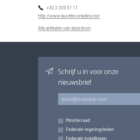
+32 2 233 51 11
http://www.laurette-onkelinx.be/
Alle artikelen van deze bron
Schrijf u in voor onze
nieuwsbrief
E-mail
Inschrijvingen
Ministerraad
Federale regeringsleden
Federale instellingen