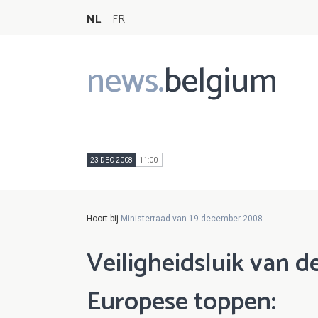
NL
FR
news.
belgium
Main
navigation
23 DEC 2008
11:00
Hoort bij
Ministerraad van 19 december 2008
Veiligheidsluik van d
Europese toppen: