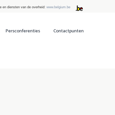
ie en diensten van de overheid:
www.belgium.be
Persconferenties
Contactpunten
ok
tter