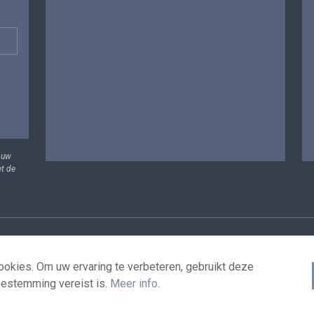
 uw
et de
vens
Voorwaarden voor het hergebruik
Contacteer ons
T
okies. Om uw ervaring te verbeteren, gebruikt deze
oestemming vereist is.
Meer info
.