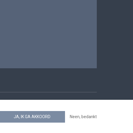
oegankelijkheid
JA, IK GA AKKOORD
Neen, bedankt
news.belgium RSS feed