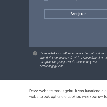
Uw e-mailadres wordt enkel bewaard en gebruikt voor
inschrijving op de nieuwsbrief, in overeenstemming m
Europese wetgeving over de bescherming van
persoonsgegevens.
Footer
Persoonsgege
Deze website maakt gebruik van functionele co
website ook optionele cookies waarvoor uw t
© 2026 - news.belgium.be