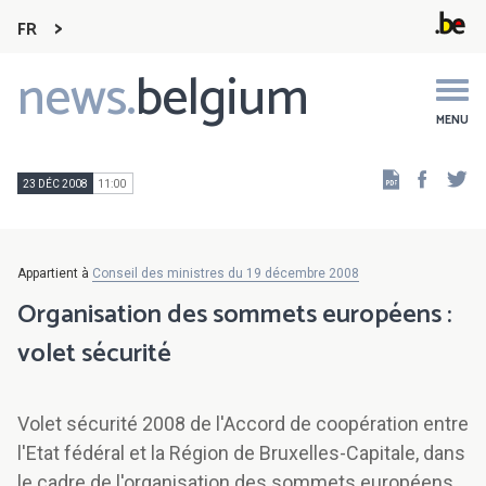
FR
news.
belgium
Main
navigation
MENU
Faceb
Tw
23 DÉC 2008
11:00
Appartient à
Conseil des ministres du 19 décembre 2008
Organisation des sommets européens :
volet sécurité
Volet sécurité 2008 de l'Accord de coopération entre
l'Etat fédéral et la Région de Bruxelles-Capitale, dans
le cadre de l'organisation des sommets européens