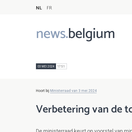
NL
FR
news.
belgium
Main
navigation
03 MEI 2024
17:51
Hoort bij
Ministerraad van 3 mei 2024
Verbetering van de t
De ministerraad keurt op voorstel van m