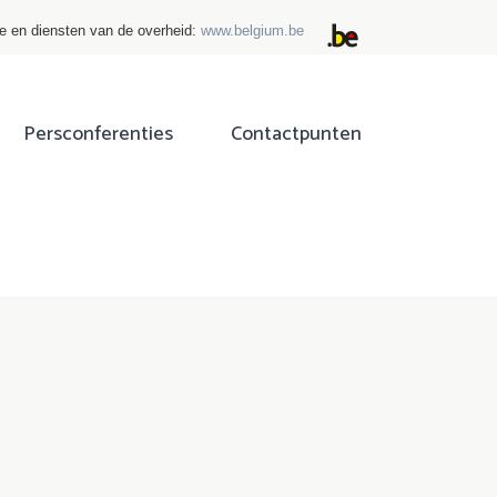
ie en diensten van de overheid:
www.belgium.be
Persconferenties
Contactpunten
ok
tter