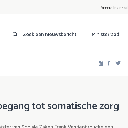
Andere informat
Zoek een nieuwsbericht
Ministerraad
Facebo
Twi
oegang tot somatische zorg
inister van Sociale Zaken Frank Vandenbroucke een