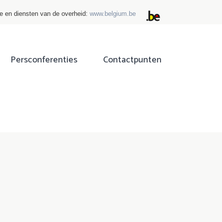
ie en diensten van de overheid:
www.belgium.be
Persconferenties
Contactpunten
ok
tter