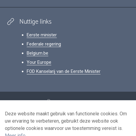
Nuttige links
Eerste minister
Federale regering
Belgium.be
Your Europe
FOD Kanselarij van de Eerste Minister
Footer
Persoonsgegevens
Voorwaarden voor het hergebruik
Deze website maakt gebruik van functionele cookies. Om
uw ervaring te verbeteren, gebruikt deze website ook
Contacteer ons
optionele cookies waarvoor uw toestemming vereist is.
Toegankelijkheid
Meer info
.