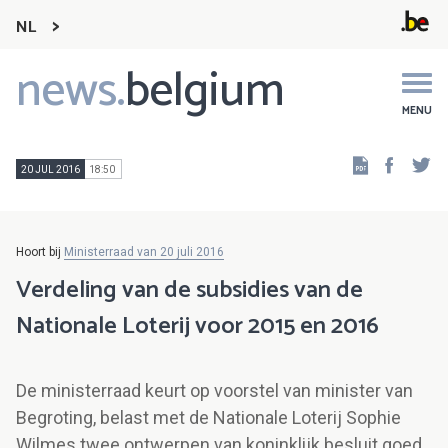
NL
news.
belgium
Main
navigation
MENU
Faceb
Tw
20 JUL 2016
18:50
Hoort bij
Ministerraad van 20 juli 2016
Verdeling van de subsidies van de
Nationale Loterij voor 2015 en 2016
De ministerraad keurt op voorstel van minister van
Begroting, belast met de Nationale Loterij Sophie
Wilmes twee ontwerpen van koninklijk besluit goed