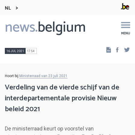
NL
news.
belgium
Main
navigation
MENU
Faceb
Tw
16 JUL 2021
17:54
Hoort bij
Ministerraad van 23 juli 2021
Verdeling van de vierde schijf van de
interdepartementale provisie Nieuw
beleid 2021
De ministerraad keurt op voorstel van