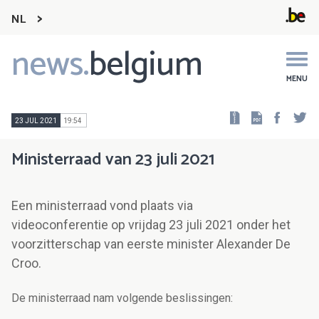
NL
news.
belgium
Main
navigation
MENU
Faceb
Tw
23 JUL 2021
19:54
Ministerraad van 23 juli 2021
Een ministerraad vond plaats via
videoconferentie op vrijdag 23 juli 2021 onder het
voorzitterschap van eerste minister Alexander De
Croo.
De ministerraad nam volgende beslissingen: