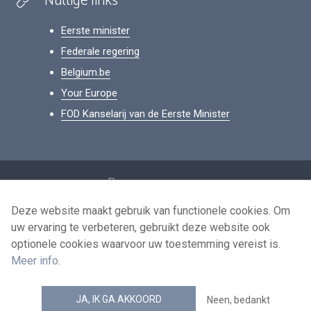
Nuttige links
Eerste minister
Federale regering
Belgium.be
Your Europe
FOD Kanselarij van de Eerste Minister
Footer
Persoonsgegevens
Voorwaarden voor het hergebruik
Deze website maakt gebruik van functionele cookies. Om
uw ervaring te verbeteren, gebruikt deze website ook
Contacteer ons
optionele cookies waarvoor uw toestemming vereist is.
Toegankelijkheid
Meer info
.
news.belgium RSS feed
JA, IK GA AKKOORD
Neen, bedankt