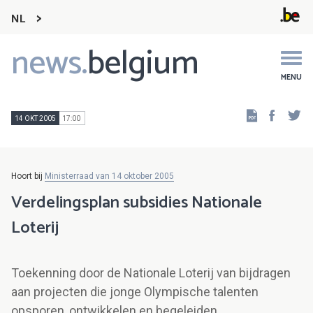
NL
news.
belgium
Main
navigation
MENU
Faceb
Tw
14 OKT 2005
17:00
Hoort bij
Ministerraad van 14 oktober 2005
Verdelingsplan subsidies Nationale
Loterij
Toekenning door de Nationale Loterij van bijdragen
aan projecten die jonge Olympische talenten
opsporen, ontwikkelen en begeleiden