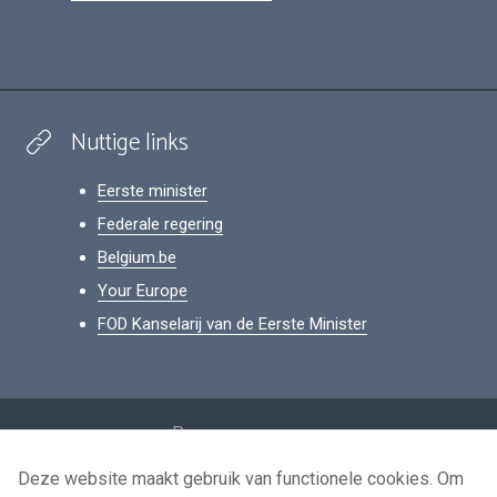
Nuttige links
Eerste minister
Federale regering
Belgium.be
Your Europe
FOD Kanselarij van de Eerste Minister
Footer
Persoonsgegevens
Voorwaarden voor het hergebruik
Deze website maakt gebruik van functionele cookies. Om