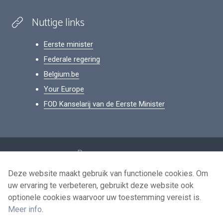
Nuttige links
Eerste minister
Federale regering
Belgium.be
Your Europe
FOD Kanselarij van de Eerste Minister
Footer
Persoonsgegevens
Voorwaarden voor het hergebruik
Deze website maakt gebruik van functionele cookies. Om
uw ervaring te verbeteren, gebruikt deze website ook
Contacteer ons
optionele cookies waarvoor uw toestemming vereist is.
Toegankelijkheid
Meer info
.