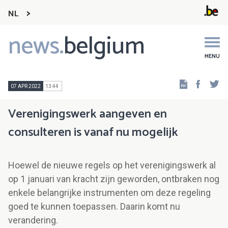
NL
news.
belgium
Main
navigation
MENU
Faceb
Tw
07 APR 2022
13:44
Verenigingswerk aangeven en
consulteren is vanaf nu mogelijk
Hoewel de nieuwe regels op het verenigingswerk al
op 1 januari van kracht zijn geworden, ontbraken nog
enkele belangrijke instrumenten om deze regeling
goed te kunnen toepassen. Daarin komt nu
verandering.