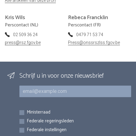
Alle artikelen van deze bron
Kris
Wils
Rebeca
Francklin
Perscontact (NL)
Perscontact (FR)
02 509 36 24
0479 71 53 74
press@rsz.fgov.be
Press@onssrszlss.fgov.be
Schrijf u in voor onze nieuwsbrief
E-mail
Inschrijvingen
Ministerraad
Federale regeringsleden
Federale instellingen