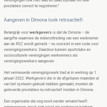
verenigingen ook met raad en daad bijstaan om alle
prestaties correct te registreren.”
Aangeven in Dimona (ook retroactief)
Belangrijk voor
werkgevers
is dat de Dimona – de
aangifte waarmee de indiensttreding van een werknemer
aan de RSZ wordt gemeld – nu voorziet in een code voor
verenigingswerkers. Daardoor kunnen sportclubs en
socioculturele verenigingen werknemers als
verenigingswerkers aangeven.
Het vernieuwde verenigingswerk trad al in werking op 1
januari 2022. Werkgevers die in de afgelopen maanden al
van het systeem gebruik hebben gemaakt, moeten de
geleverde prestaties nu retroactief melden in Dimona.
Een organisatie die nog nooit eerder iemand heeft
aangeworven, moet zich eerst als werkgever kenbaar