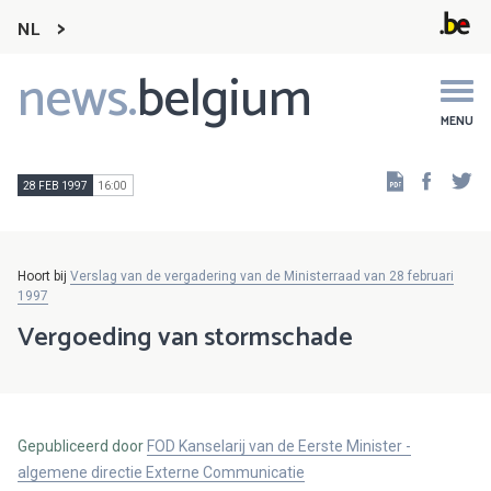
NL
news.
belgium
Main
navigation
MENU
Faceb
Tw
28 FEB 1997
16:00
Hoort bij
Verslag van de vergadering van de Ministerraad van 28 februari
1997
Vergoeding van stormschade
Gepubliceerd door
FOD Kanselarij van de Eerste Minister -
algemene directie Externe Communicatie