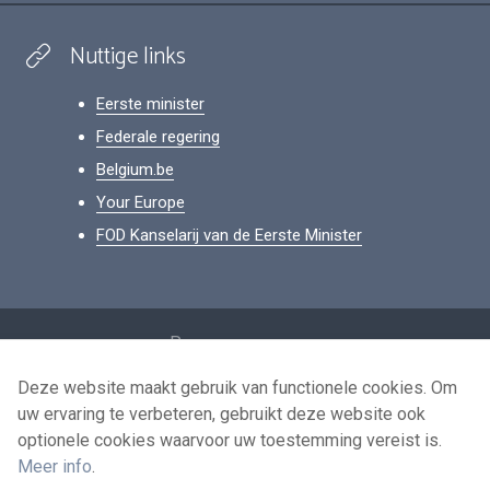
Nuttige links
Eerste minister
Federale regering
Belgium.be
Your Europe
FOD Kanselarij van de Eerste Minister
Footer
Persoonsgegevens
Voorwaarden voor het hergebruik
Deze website maakt gebruik van functionele cookies. Om
uw ervaring te verbeteren, gebruikt deze website ook
Contacteer ons
optionele cookies waarvoor uw toestemming vereist is.
Toegankelijkheid
Meer info
.