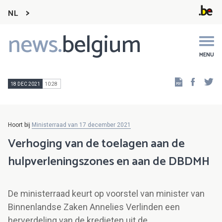
NL
news.
belgium
Main
navigation
MENU
Faceb
Tw
18 DEC 2021
10:28
Hoort bij
Ministerraad van 17 december 2021
Verhoging van de toelagen aan de
hulpverleningszones en aan de DBDMH
De ministerraad keurt op voorstel van minister van
Binnenlandse Zaken Annelies Verlinden een
herverdeling van de kredieten uit de