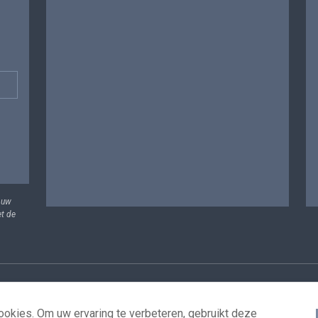
 uw
et de
vens
Voorwaarden voor het hergebruik
Contacteer ons
T
okies. Om uw ervaring te verbeteren, gebruikt deze