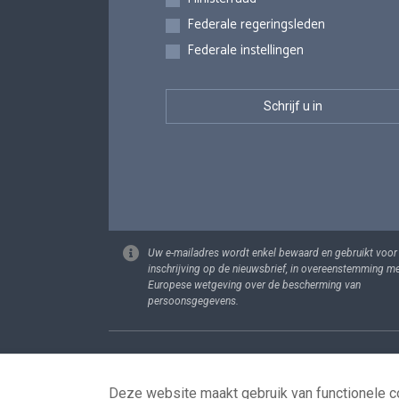
Federale regeringsleden
Federale instellingen
Uw e-mailadres wordt enkel bewaard en gebruikt voor
inschrijving op de nieuwsbrief, in overeenstemming m
Europese wetgeving over de bescherming van
persoonsgegevens.
Footer
Persoonsgege
Deze website maakt gebruik van functionele co