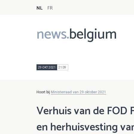
NL
FR
news.
belgium
Main
navigation
29 OKT 2021
21:09
Hoort bij
Ministerraad van 29 oktober 2021
Verhuis van de FOD F
en herhuisvesting van