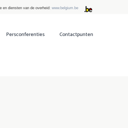
ie en diensten van de overheid:
www.belgium.be
Persconferenties
Contactpunten
ok
tter