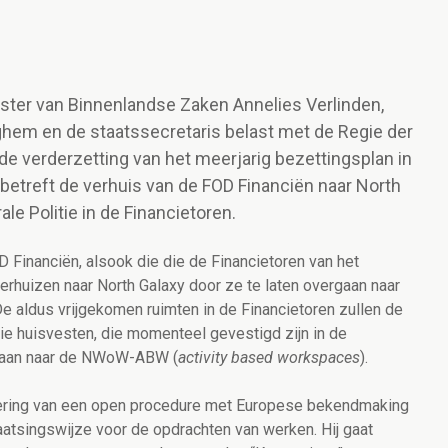
ister van Binnenlandse Zaken Annelies Verlinden,
ghem en de staatssecretaris belast met de Regie der
e verderzetting van het meerjarig bezettingsplan in
betreft de verhuis van de FOD Financiën naar North
le Politie in de Financietoren.
D Financiën, alsook die die de Financietoren van het
verhuizen naar North Galaxy door ze te laten overgaan naar
 aldus vrijgekomen ruimten in de Financietoren zullen de
ie huisvesten, die momenteel gevestigd zijn in de
rgaan naar de NWoW-ABW (
activity based workspaces
).
cering van een open procedure met Europese bekendmaking
laatsingswijze voor de opdrachten van werken. Hij gaat