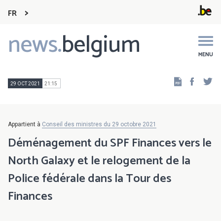
FR
news.
belgium
Main
navigation
MENU
Faceb
Tw
29 OCT 2021
21:15
Appartient à
Conseil des ministres du 29 octobre 2021
Déménagement du SPF Finances vers le
North Galaxy et le relogement de la
Police fédérale dans la Tour des
Finances