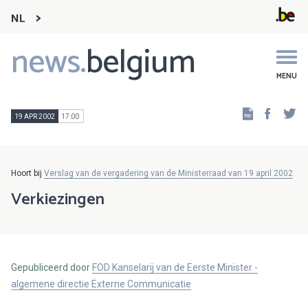
NL
news.
belgium
Main
navigation
MENU
Faceb
Tw
19 APR 2002
17:00
Hoort bij
Verslag van de vergadering van de Ministerraad van 19 april 2002
Verkiezingen
Gepubliceerd door
FOD Kanselarij van de Eerste Minister -
algemene directie Externe Communicatie