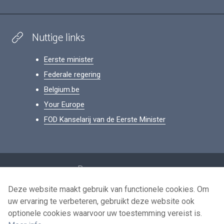
Nuttige links
Eerste minister
Federale regering
Belgium.be
Your Europe
FOD Kanselarij van de Eerste Minister
Footer
Persoonsgegevens
Voorwaarden voor het hergebruik
Deze website maakt gebruik van functionele cookies. Om
uw ervaring te verbeteren, gebruikt deze website ook
Contacteer ons
optionele cookies waarvoor uw toestemming vereist is.
Toegankelijkheid