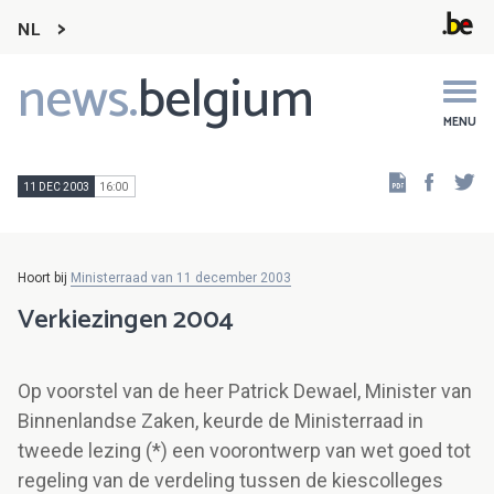
NL
news.
belgium
Main
navigation
MENU
Faceb
Tw
11 DEC 2003
16:00
Hoort bij
Ministerraad van 11 december 2003
Verkiezingen 2004
Op voorstel van de heer Patrick Dewael, Minister van
Binnenlandse Zaken, keurde de Ministerraad in
tweede lezing (*) een voorontwerp van wet goed tot
regeling van de verdeling tussen de kiescolleges