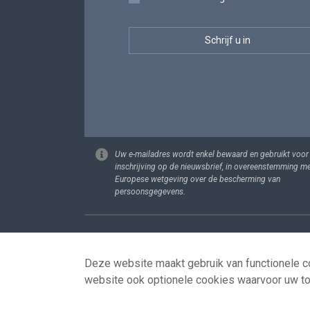
Uw e-mailadres wordt enkel bewaard en gebruikt voor
inschrijving op de nieuwsbrief, in overeenstemming m
Europese wetgeving over de bescherming van
persoonsgegevens.
Footer
Persoonsgege
Deze website maakt gebruik van functionele co
website ook optionele cookies waarvoor uw t
© 2026 - news.belgium.be