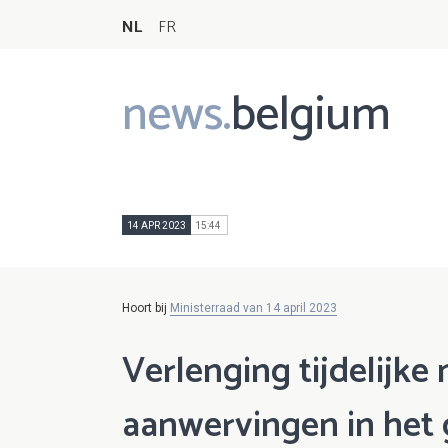
NL
FR
news.
belgium
Main
navigation
14 APR 2023
15:44
Hoort bij
Ministerraad van 14 april 2023
Verlenging tijdelijke
aanwervingen in het