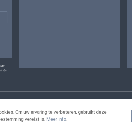
 uw
et de
vens
Voorwaarden voor het hergebruik
Contacteer ons
T
okies. Om uw ervaring te verbeteren, gebruikt deze
oestemming vereist is.
Meer info
.