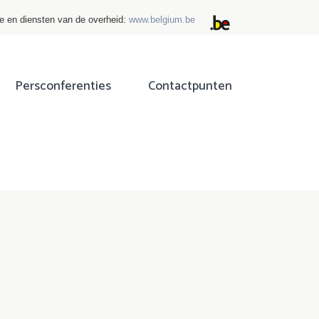
ie en diensten van de overheid:
www.belgium.be
Persconferenties
Contactpunten
ok
tter