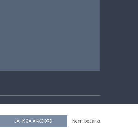
oegankelijkheid
JA, IK GA AKKOORD
Neen, bedankt
news.belgium RSS feed