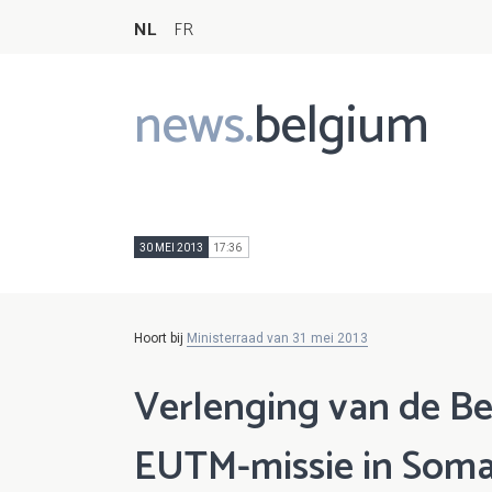
NL
FR
news.
belgium
Main
navigation
30 MEI 2013
17:36
Hoort bij
Ministerraad van 31 mei 2013
Verlenging van de B
EUTM-missie in Soma