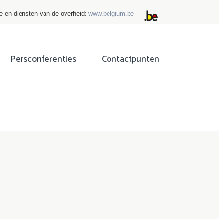
ie en diensten van de overheid:
www.belgium.be
Persconferenties
Contactpunten
ok
tter