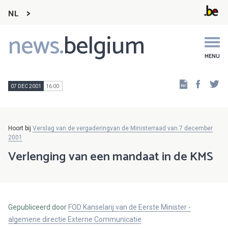
NL
news.
belgium
Main
navigation
MENU
Faceb
Tw
07 DEC 2001
16:00
Hoort bij
Verslag van de vergaderingvan de Ministerraad van 7 december
2001
Verlenging van een mandaat in de KMS
Gepubliceerd door
FOD Kanselarij van de Eerste Minister -
algemene directie Externe Communicatie