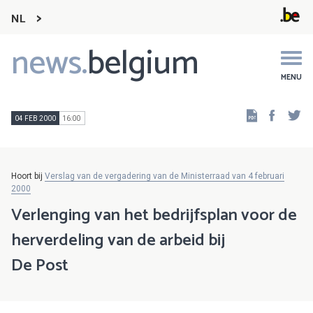
NL
news.
belgium
Main
navigation
MENU
Faceb
Tw
04 FEB 2000
16:00
Hoort bij
Verslag van de vergadering van de Ministerraad van 4 februari
2000
Verlenging van het bedrijfsplan voor de
herverdeling van de arbeid bij
De Post